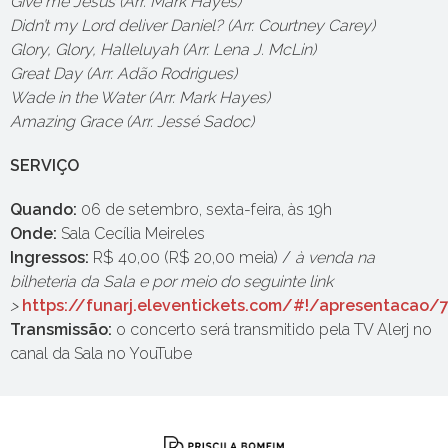
Give me Jesus (Arr. Mark Hayes)
Didn’t my Lord deliver Daniel? (Arr. Courtney Carey)
Glory, Glory, Halleluyah (Arr. Lena J. McLin)
Great Day (Arr. Adão Rodrigues)
Wade in the Water (Arr. Mark Hayes)
Amazing Grace (Arr. Jessé Sadoc)
SERVIÇO
Quando:
06 de setembro, sexta-feira, às 19h
Onde:
Sala Cecília Meireles
Ingressos:
R$ 40,00 (R$ 20,00 meia) /
à venda na
bilheteria da Sala e por meio do seguinte link
>
https://funarj.eleventickets.com/#!/apresentaca
Transmissão:
o concerto será transmitido pela TV Alerj no
canal da Sala no YouTube