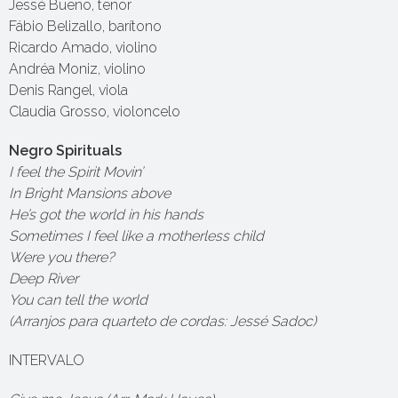
Jessé Bueno, tenor
Fábio Belizallo, barítono
Ricardo Amado, violino
Andréa Moniz, violino
Denis Rangel, viola
Claudia Grosso, violoncelo
Negro Spirituals
I feel the Spirit Movin’
In Bright Mansions above
He’s got the world in his hands
Sometimes I feel like a motherless child
Were you there?
Deep River
You can tell the world
(Arranjos para quarteto de cordas: Jessé Sadoc)
INTERVALO