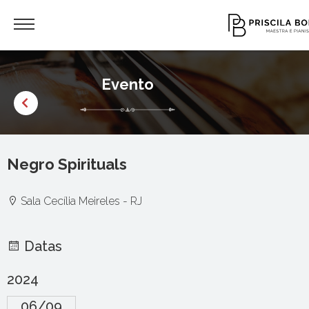
Evento
Negro Spirituals
Sala Cecília Meireles - RJ
Datas
2024
06/09