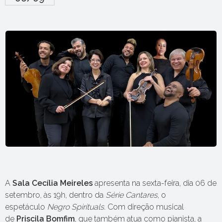
A
Sala Cecília Meireles
apresenta na sexta-feira, dia 06 de
setembro, às 19h, dentro da
Série Cantares
, o
espetáculo
Negro Spirituals
. Com direção musical
de
Priscila Bomfim
, que também atua como pianista, a