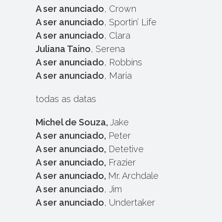
A ser anunciado
, Crown
A ser anunciado
, Sportin’ Life
A ser anunciado
, Clara
Juliana Taino
, Serena
A ser anunciado
, Robbins
A ser anunciado
, Maria
todas as datas
Michel de Souza,
Jake
A ser anunciado,
Peter
A ser anunciado,
Detetive
A ser anunciado,
Frazier
A ser anunciado,
Mr. Archdale
A ser anunciado
, Jim
A ser anunciado
, Undertaker