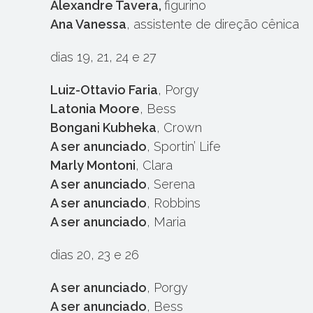
Alexandre Tavera,
figurino
Ana Vanessa
, assistente de direção cênica
dias 19, 21, 24 e 27
Luiz-Ottavio Faria
, Porgy
Latonia Moore
, Bess
Bongani Kubheka
, Crown
A ser anunciado
, Sportin’ Life
Marly Montoni
, Clara
A ser anunciado
, Serena
A ser anunciado
, Robbins
A ser anunciado
, Maria
dias 20, 23 e 26
A ser anunciado
, Porgy
A ser anunciado
, Bess