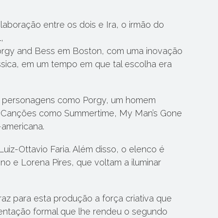
aboração entre os dois e Ira, o irmão do
,
 Porgy and Bess em Boston, com uma inovação
ássica, em um tempo em que tal escolha era
com personagens como Porgy, um homem
es. Canções como Summertime, My Man’s Gone
-americana.
z-Ottavio Faria. Além disso, o elenco é
ino e Lorena Pires, que voltam a iluminar
az para esta produção a força criativa que
imentação formal que lhe rendeu o segundo