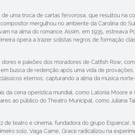
e uma troca de cartas fervorosa, que resultou na col
o compositor mergulhou no ambiente da Carolina do Sul
bravam na alma do romance. Assim, em 1935, estreava
imeira ópera a trazer solistas negros de formação cl
as dores e paixões dos moradores de Catfish Row, 
ess, em busca de redenção após uma vida de provaçõ
lássicos eternos, capturando a alma da música norte
a cena operística mundial, como Latonia Moore e Lui
liares ao público do Theatro Municipal, como Juliana Ta
iz de teatro e cinema, fundadora do grupo Espanca!, tr
rimeiro solo, Vaga Carne, Grace radicalizou na exper