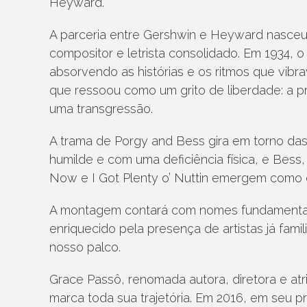
Heyward.
A parceria entre Gershwin e Heyward nasceu d
compositor e letrista consolidado. Em 1934, 
absorvendo as histórias e os ritmos que vi
que ressoou como um grito de liberdade: a pr
uma transgressão.
A trama de Porgy and Bess gira em torno d
humilde e com uma deficiência física, e B
Now e I Got Plenty o’ Nuttin emergem como c
A montagem contará com nomes fundamentais d
enriquecido pela presença de artistas já fami
nosso palco.
Grace Passô, renomada autora, diretora e atr
marca toda sua trajetória. Em 2016, em seu p