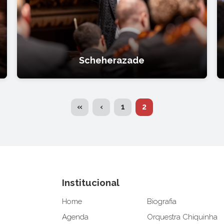
Scheherazade
(current)
«
‹
1
2
Institucional
Home
Biografia
Agenda
Orquestra Chiquinha