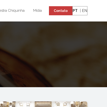
PT
EN
stra Chiquinha
Mídia
Contato